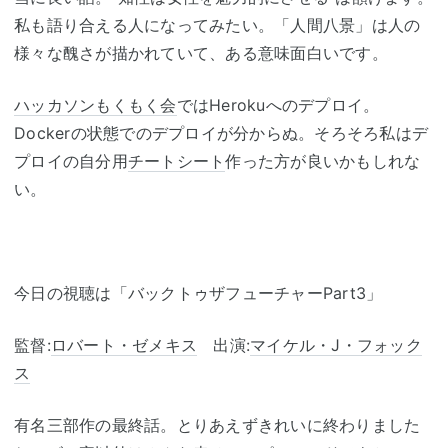
私も語り合える人になってみたい。「人間八景」は人の
様々な醜さが描かれていて、ある意味面白いです。
ハッカソン
もくもく会
ではHerokuへのデプロイ。
Dockerの状態でのデプロイが分からぬ。そろそろ私はデ
プロイの自分用
チートシート
作った方が良いかもしれな
い。
今日の視聴は「バックトゥザフューチャーPart3」
監督:
ロバート・ゼメキス
出演:
マイケル・J・フォック
ス
有名三部作の最終話。とりあえずきれいに終わりました