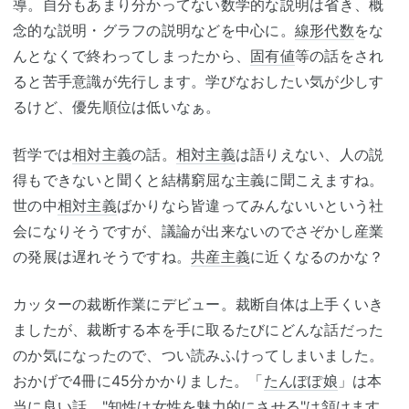
導。自分もあまり分かってない数学的な説明は省き、概
念的な説明・グラフの説明などを中心に。
線形代数
をな
んとなくで終わってしまったから、
固有値
等の話をされ
ると苦手意識が先行します。学びなおしたい気が少しす
るけど、優先順位は低いなぁ。
哲学では
相対主義
の話。
相対主義
は語りえない、人の説
得もできないと聞くと結構窮屈な主義に聞こえますね。
世の中
相対主義
ばかりなら皆違ってみんないいという社
会になりそうですが、議論が出来ないのでさぞかし産業
の発展は遅れそうですね。
共産主義
に近くなるのかな？
カッターの裁断作業にデビュー。裁断自体は上手くいき
ましたが、裁断する本を手に取るたびにどんな話だった
のか気になったので、つい読みふけってしまいました。
おかげで4冊に45分かかりました。「
たんぽぽ娘
」は本
当に良い話。"知性は女性を魅力的にさせる"は頷けます。