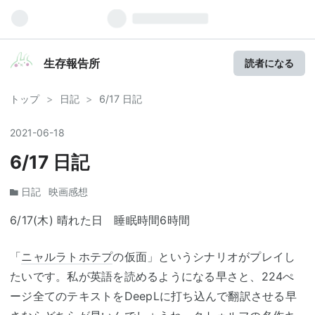
生存報告所
読者になる
トップ
>
日記
>
6/17 日記
2021
-
06
-
18
6/17 日記
日記
映画感想
6/17(木) 晴れた日 睡眠時間6時間
「
ニャルラトホテプ
の仮面」というシナリオがプレイし
たいです。私が英語を読めるようになる早さと、224ぺ
ージ全てのテキストをDeepLに打ち込んで翻訳させる早