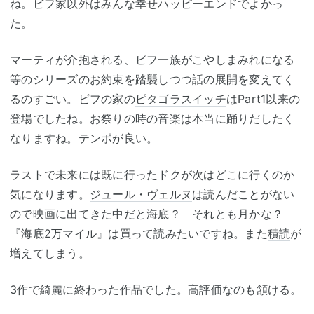
ね。ビフ家以外はみんな幸せハッピーエンドでよかっ
た。
マーティが介抱される、ビフ一族がこやしまみれになる
等のシリーズのお約束を踏襲しつつ話の展開を変えてく
るのすごい。ビフの家の
ピタゴラスイッチ
はPart1以来の
登場でしたね。お祭りの時の音楽は本当に踊りだしたく
なりますね。テンポが良い。
ラストで未来には既に行ったドクが次はどこに行くのか
気になります。
ジュール・ヴェルヌ
は読んだことがない
ので映画に出てきた中だと海底？ それとも月かな？
『海底2万マイル』は買って読みたいですね。また
積読
が
増えてしまう。
3作で綺麗に終わった作品でした。高評価なのも頷ける。