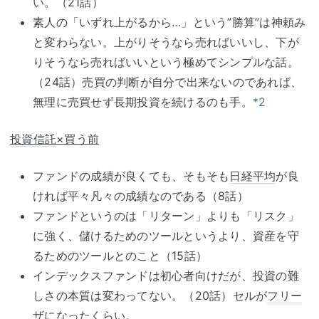
い。（21話）
素人の「いずれ上がるから…」という”勝算”は神頼み
と変わらない。上がりそうなら売ればいいし、下が
りそうなら売ればいいという極めてシンプルな話。
（24話）売買の判断が自分で出来ないのであれば、
無理に売買せず長期投資を続けるのも手。
*2
投資信託
×買う前
ファンドの成績が良くても、そもそも
日経平均
が良
ければ平々凡々の成績なのである（8話）
ファンドというのは「リターン」よりも「リスク」
に強く、儲けるためのツールというより、資産を守
るためのツールとのこと（15話）
インデックスファンドは初心者向けだが、投資の難
しさの本質は変わってない。（20話）セルが
フリー
ザ
になったくらい。