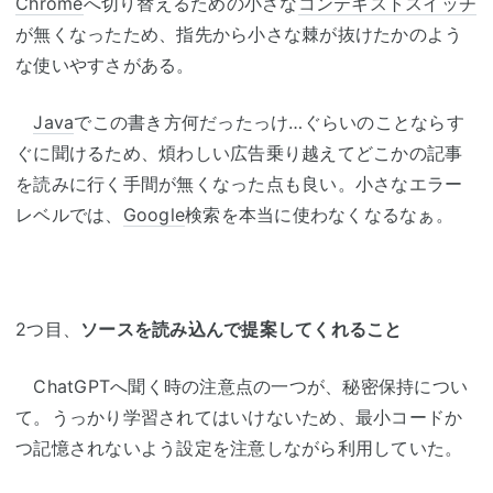
Chrome
へ切り替えるための小さな
コンテキストスイッチ
が無くなったため、指先から小さな棘が抜けたかのよう
な使いやすさがある。
Java
でこの書き方何だったっけ…ぐらいのことならす
ぐに聞けるため、煩わしい広告乗り越えてどこかの記事
を読みに行く手間が無くなった点も良い。小さなエラー
レベルでは、
Google
検索を本当に使わなくなるなぁ。
2つ目、
ソースを読み込んで提案してくれること
ChatGPTへ聞く時の注意点の一つが、秘密保持につい
て。うっかり学習されてはいけないため、最小コードか
つ記憶されないよう設定を注意しながら利用していた。