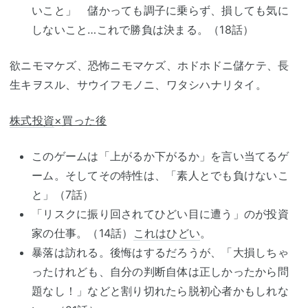
いこと」 儲かっても調子に乗らず、損しても気に
しないこと…これで勝負は決まる。（18話）
欲ニモマケズ、恐怖ニモマケズ、ホドホドニ儲ケテ、長
生キヲスル、サウイフモノニ、ワタシハナリタイ。
株式投資
×買った後
このゲームは「上がるか下がるか」を言い当てるゲ
ーム。そしてその特性は、「素人とでも負けないこ
と」（7話）
「リスクに振り回されてひどい目に遭う」のが投資
家の仕事。（14話）
これはひどい
。
暴落は訪れる。後悔はするだろうが、「大損しちゃ
ったけれども、自分の判断自体は正しかったから問
題なし！」などと割り切れたら脱初心者かもしれな