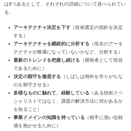
は8つあるとして、それぞれの詳細について述べられてい
る。
アーキテクチャ
決定を下す
（技術選定の指針を決定
する）
アーキテクチャ
を継続的に分析する
（現在の
アーキ
テクチャ
が陳腐になっていないかなど、分析する）
最新のトレンドを把握し続ける
（開発者として現役
であるために）
決定の順守を徹底する
（しばしば例外を作りがちな
のを順守させる）
多様なものに触れて、経験している
（ある技術
スペ
シャ
リストではなく、課題の解決方法に何があるか
を知ること）
事業
ドメイン
の知識を持っている
（相手に強い信頼
感を抱かせるために）