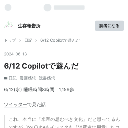
生存報告所
読者になる
トップ
>
日記
>
6/12 Copilotで遊んだ
2024
-
06
-
13
6/12 Copilotで遊んだ
日記
漫画感想
読書感想
6/12(水) 睡眠時間8時間 1,156歩
ツイッター
で見た話
これ、本当に「
米帝
の忌むべき文化」だと思ってるん
ですが…
YouTube
もインスタも『消費者は用意したコ