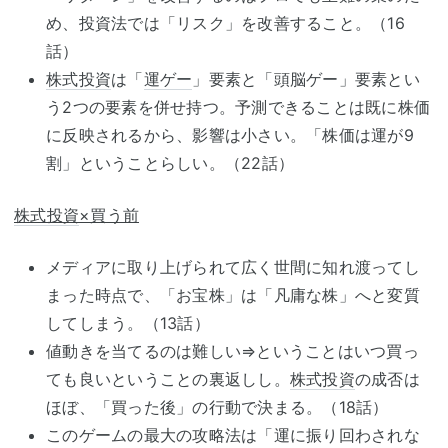
め、投資法では「リスク」を改善すること。（16
話）
株式投資
は「
運ゲー
」要素と「頭脳ゲー」要素とい
う2つの要素を併せ持つ。予測できることは既に株価
に反映されるから、影響は小さい。「株価は運が9
割」ということらしい。（22話）
株式投資
×買う前
メディアに取り上げられて広く世間に知れ渡ってし
まった時点で、「お宝株」は「凡庸な株」へと変質
してしまう。（13話）
値動きを当てるのは難しい⇒ということはいつ買っ
ても良いということの裏返しし。
株式投資
の成否は
ほぼ、「買った後」の行動で決まる。（18話）
このゲームの最大の攻略法は「運に振り回わされな