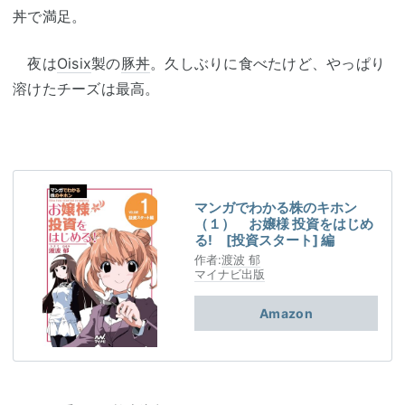
丼で満足。
夜は
Oisix
製の
豚丼
。久しぶりに食べたけど、やっぱり
溶けたチーズは最高。
マンガでわかる株のキホン
（１） お嬢様 投資をはじめ
る! [投資スタート] 編
作者:
渡波 郁
マイナビ出版
Amazon