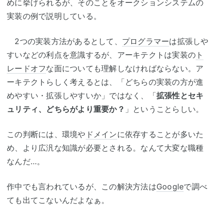
めに挙げられるが、そのことをオークションシステムの
実装の例で説明している。
2つの実装方法があるとして、
プログラマー
は拡張しや
すいなどの利点を意識するが、アーキテクトは実装の
ト
レードオフ
な面についても理解しなければならない。ア
ーキテクトらしく考えるとは、「どちらの実装の方が進
めやすい・拡張しやすいか」ではなく、「
拡張性とセキ
ュリティ、どちらがより重要か？
」ということらしい。
この判断には、環境や
ドメイン
に依存することが多いた
め、より広汎な知識が必要とされる。なんて大変な職種
なんだ…。
作中でも言われているが、この解決方法は
Google
で調べ
ても出てこないんだよなぁ。