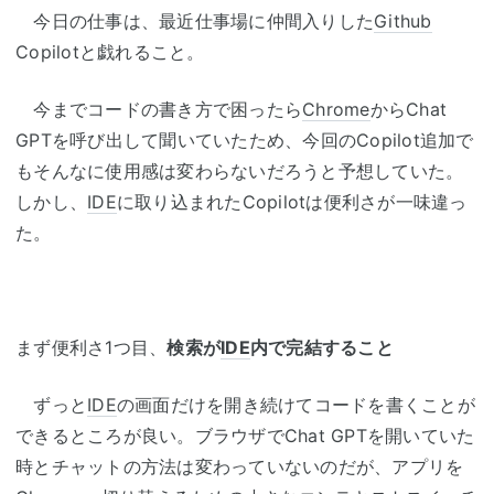
今日の仕事は、最近仕事場に仲間入りした
Github
Copilotと戯れること。
今までコードの書き方で困ったら
Chrome
からChat
GPTを呼び出して聞いていたため、今回のCopilot追加で
もそんなに使用感は変わらないだろうと予想していた。
しかし、
IDE
に取り込まれたCopilotは便利さが一味違っ
た。
まず便利さ1つ目、
検索が
IDE
内で完結すること
ずっと
IDE
の画面だけを開き続けてコードを書くことが
できるところが良い。ブラウザでChat GPTを開いていた
時とチャットの方法は変わっていないのだが、アプリを