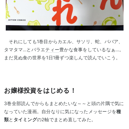
それにしても1巻目からカエル、サソリ、蛇、ババア、
タマタマ…とバラエ
ティー
豊かな食事をしているなぁ…。
まだ見ぬ食の世界を1日1冊ずつ楽しんで読んでいこう。
お嬢様投資をはじめる！
3巻全部読んでからもまとめたいな～～と頭の片隅で気に
なっていた漫画。自分なりに気になったメッセージを
種
類
と
タイミング
の2軸でまとめ直してみた。